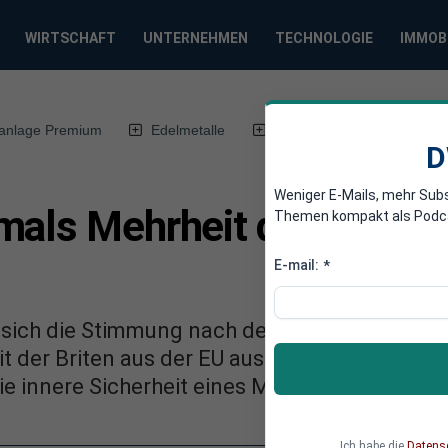
WIRTSCHAFT
UNTERNEHMEN
TECHNOLOGIE
IMMOB
anlage Premium
Edelmetalle
DWN-Magazin
Chin
D
Weniger E-Mails, mehr Sub
als Mehrheit der Briten f
Themen kompakt als Podcast
E-mail:
*
 sich die Stimmung nach dem Terror in Paris 
t der Briten aus der EU austreten - vermutlich
ie innere Sicherheit eines Mitgliedslandes ist.
Ich habe die
Datens