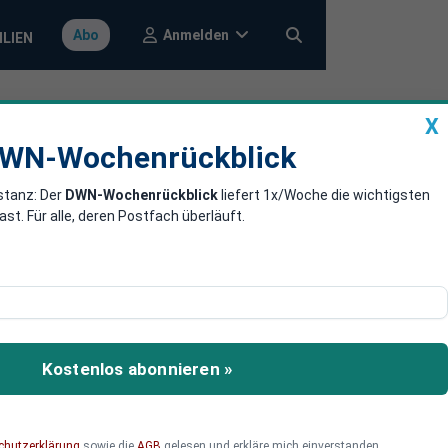
Anmelden
Abo
ILIEN
X
a
DWN-Wochenrückblick
WN-Wochenrückblick
stanz: Der
DWN-Wochenrückblick
liefert 1x/Woche die wichtigsten
ür Austritt
. Für alle, deren Postfach überläuft.
gedreht zu haben:
, weil sie davon ausgehen,
Kostenlos abonnieren »
chutzerklärung
sowie die
AGB
gelesen und erkläre mich einverstanden.