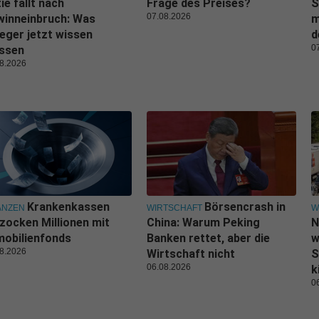
ie fällt nach
Frage des Preises?
S
07.08.2026
winneinbruch: Was
m
eger jetzt wissen
d
0
ssen
8.2026
Krankenkassen
Börsencrash in
ANZEN
WIRTSCHAFT
W
zocken Millionen mit
China: Warum Peking
N
obilienfonds
Banken rettet, aber die
w
8.2026
Wirtschaft nicht
S
06.08.2026
k
0