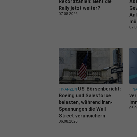
Rekordzahlen: Geht die
Akt
Rally jetzt weiter?
Ge
07.08.2026
Anl
mü
07.0
US-Börsenbericht:
FINANZEN
FIN
Boeing und Salesforce
ver
belasten, während Iran-
Imm
06.0
Spannungen die Wall
Street verunsichern
06.08.2026