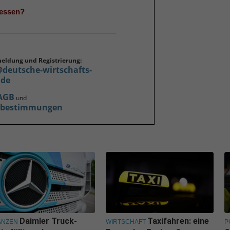
gessen?
meldung und Registrierung:
@deutsche-wirtschafts-
.de
AGB
und
zbestimmungen
Daimler Truck-
Taxifahren: eine
ANZEN
WIRTSCHAFT
P