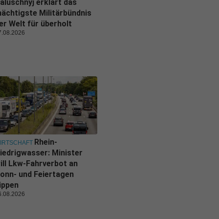
aluschnyj erklärt das
ächtigste Militärbündnis
er Welt für überholt
7.08.2026
Rhein-
IRTSCHAFT
iedrigwasser: Minister
ill Lkw-Fahrverbot an
onn- und Feiertagen
ippen
6.08.2026