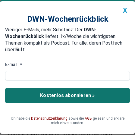
X
DWN-Wochenrückblick
Weniger E-Mails, mehr Substanz: Der
DWN-
Geldanlage Premium
Newsticker
MEIN DWN:
Wochenrückblick
liefert 1x/Woche die wichtigsten
Edelmetalle
DWN-Magazin
China
Themen kompakt als Podcast. Für alle, deren Postfach
überläuft.
DWN-Wochenrückblick
Auto Premium
Die Türkei als neuer Musterstaat
E-mail:
*
Ausverkauf der Werte: Angela
Merkel demontiert die EU
Der Flüchtlingsgipfel war ein Tiefpunkt der
Kostenlos abonnieren »
Diplomatie in Europa. Angela Merkel brüskierte
alle Staaten und sprach danach von einem
Durchbruch. Asylrecht und Pressefreiheit sollen
Ich habe die
Datenschutzerklärung
sowie die
AGB
gelesen und erkläre
geopfert werden. Der Krieg in Syrien wurde als
mich einverstanden.
zentrale Flucht-Ursache nicht einmal erwähnt.
Europa steht vor einer Konvergenz der ganz