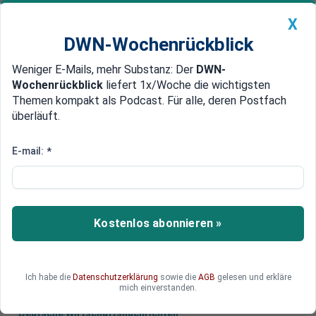
X
DWN-Wochenrückblick
Weniger E-Mails, mehr Substanz: Der
DWN-
Geldanlage Premium
Newsticker
MEIN DWN:
Wochenrückblick
liefert 1x/Woche die wichtigsten
Edelmetalle
DWN-Magazin
China
Themen kompakt als Podcast. Für alle, deren Postfach
überläuft.
DWN-Wochenrückblick
Auto Premium
Bis zu 40 Millionen Dollar
E-mail:
*
Apple bekommt Konkurrenz auf
dem Wearables-Markt
Der Smartwatch-Pionier und Apple-Konkurrent
Kostenlos abonnieren »
Pebble steht laut Medienberichten vor der
Übernahme durch den Fitness-Spezialisten Fitbit.
Ich habe die
Datenschutzerklärung
sowie die
AGB
gelesen und erkläre
mich einverstanden.
Deutsche Wirtschaftsnachrichten