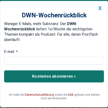
X
DWN-Wochenrückblick
Weniger E-Mails, mehr Substanz: Der
DWN-
Geldanlage Premium
Newsticker
MEIN DWN:
Wochenrückblick
liefert 1x/Woche die wichtigsten
Edelmetalle
DWN-Magazin
China
Themen kompakt als Podcast. Für alle, deren Postfach
überläuft.
DWN-Wochenrückblick
Auto Premium
Trotz einer Werbung mit
E-mail:
*
Superlativen: Erstes E-Auto von
Daimler floppt vorerst
Kostenlos abonnieren »
Der Verkauf der E-Autos in Deutschland verläuft
zwar grundsätzlich sehr schleppend. Doch sieht
es ganz danach aus, dass Daimler mit seinem
Wagen, dem EQC, einen besonders geringen
Ich habe die
Datenschutzerklärung
sowie die
AGB
gelesen und erkläre
mich einverstanden.
Erfolg hat. "Das perfekte Gesamtpaket", das der
damalige Daimler-Chef Zetsche bei der