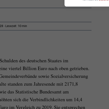
10 min
:28
Lesezeit:
Schulden des deutschen Staates im
ine viertel Billion Euro nach oben getrieben.
Gemeindeverbände sowie Sozialversicherung
halte standen zum Jahresende mit 2171,8
 wie das Statistische Bundesamt am
höhten sich die Verbindlichkeiten um 14,4
Euro im Vergleich zu 2019. Sie entsprechen