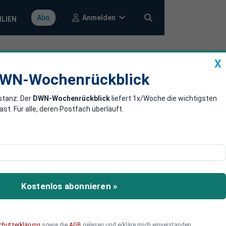
Anmelden
Abo
ILIEN
X
a
DWN-Wochenrückblick
WN-Wochenrückblick
stanz: Der
DWN-Wochenrückblick
liefert 1x/Woche die wichtigsten
n-Politik:
. Für alle, deren Postfach überläuft.
 um hunderte
egierung seit
Kostenlos abonnieren »
ntaktsperren. Die Kosten
chutzerklärung
sowie die
AGB
gelesen und erkläre mich einverstanden.