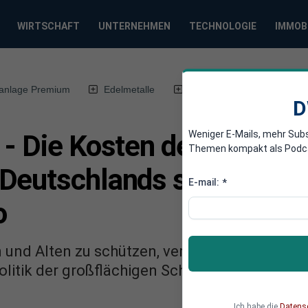
WIRTSCHAFT
UNTERNEHMEN
TECHNOLOGIE
IMMOB
anlage Premium
Edelmetalle
DWN-Magazin
Chin
D
Weniger E-Mails, mehr Sub
 - Die Kosten der Lockdow
Themen kompakt als Podcast
Deutschlands stieg 2020
E-mail:
*
o
 und Alten zu schützen, verfolgt die Bundesr
litik der großflächigen Schließungen und Ko
Ich habe die
Datens