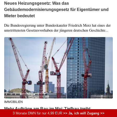
Neues Heizungsgesetz: Was das
Gebäudemodernisierungsgesetz für Eigentümer und
Mieter bedeutet
Die Bundesregierung unter Bundeskanzler Friedrich Merz hat eines der
umstrittensten Gesetzesvorhaben der jüngeren deutschen Geschichte...
IMMOBILIEN
Mehr Aufträge am Bau im Mai: Tiefbau treibt
3 Monate DWN für nur 4,99 EUR
>> Ja, ich will Zugang >>
Wachstum an