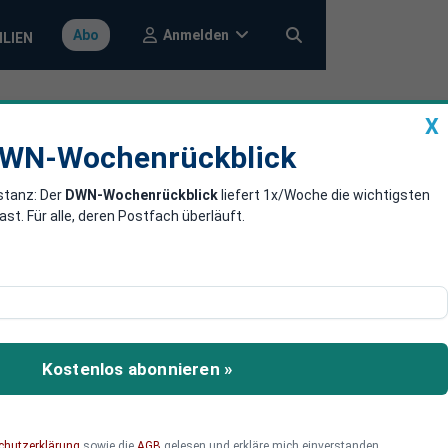
Anmelden
Abo
ILIEN
X
a
DWN-Wochenrückblick
WN-Wochenrückblick
stanz: Der
DWN-Wochenrückblick
liefert 1x/Woche die wichtigsten
lenstein
. Für alle, deren Postfach überläuft.
d strategischer
chäft langfristig
Kostenlos abonnieren »
chutzerklärung
sowie die
AGB
gelesen und erkläre mich einverstanden.