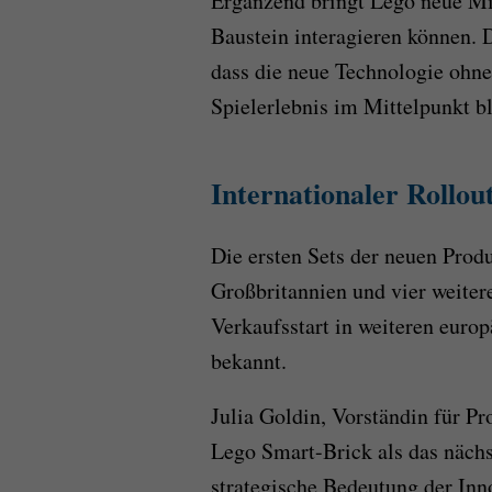
Ergänzend bringt Lego neue Mi
Baustein interagieren können. 
dass die neue Technologie ohn
Spielerlebnis im Mittelpunkt bl
Internationaler Rollou
Die ersten Sets der neuen Prod
Großbritannien und vier weite
Verkaufsstart in weiteren europ
bekannt.
Julia Goldin, Vorständin für P
Lego Smart-Brick als das näch
strategische Bedeutung der Inno