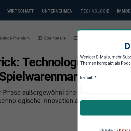
WIRTSCHAFT
UNTERNEHMEN
TECHNOLOGIE
IMMOB
anlage Premium
Edelmetalle
DWN-Magazin
Chin
D
Weniger E-Mails, mehr Sub
ick: Technologischer Mei
Themen kompakt als Podcast
 Spielwarenmarkt
E-mail:
*
ner Phase außergewöhnlicher Marktdynamik un
echnologische Innovation aus, um das Kernges
Ich habe die
Datens