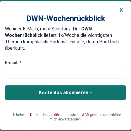
X
DWN-Wochenrückblick
Weniger E-Mails, mehr Substanz: Der
DWN-
Geldanlage Premium
Newsticker
MEIN DWN:
Wochenrückblick
liefert 1x/Woche die wichtigsten
Edelmetalle
DWN-Magazin
China
Themen kompakt als Podcast. Für alle, deren Postfach
überläuft.
DWN-Wochenrückblick
Auto Premium
Was der Krieg für Verbraucher
E-mail:
*
und Wirtschaft bedeutet
Tanken und Heizen verteuern sich, Aktien geben
nach, und der Ölpreis könnte die Konjunktur
Kostenlos abonnieren »
bremsen. Doch es gibt auch hoffnungsvolle
Stimmen.
Ich habe die
Datenschutzerklärung
sowie die
AGB
gelesen und erkläre
mich einverstanden.