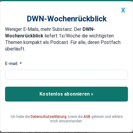
X
DWN-Wochenrückblick
Weniger E-Mails, mehr Substanz: Der
DWN-
Geldanlage Premium
Newsticker
MEIN DWN:
Wochenrückblick
liefert 1x/Woche die wichtigsten
Edelmetalle
DWN-Magazin
China
Themen kompakt als Podcast. Für alle, deren Postfach
überläuft.
DWN-Wochenrückblick
Auto Premium
So lief das Börsenjahr 2025:
E-mail:
*
Edelmetalle im Höhenflug und
Krypto unter Druck
Kostenlos abonnieren »
Die Finanzmärkte haben sich zuletzt deutlich
auseinanderentwickelt und Anleger vor neue
Bewertungsfragen gestellt. Welche
Anlageklassen konnten sich in diesem Umfeld
Ich habe die
Datenschutzerklärung
sowie die
AGB
gelesen und erkläre
mich einverstanden.
behaupten und wo offenbaren sich strukturelle
Risiken für die kommenden Jahre?