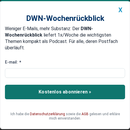
X
DWN-Wochenrückblick
Weniger E-Mails, mehr Substanz: Der
DWN-
Geldanlage Premium
Newsticker
MEIN DWN:
Wochenrückblick
liefert 1x/Woche die wichtigsten
Edelmetalle
DWN-Magazin
China
Themen kompakt als Podcast. Für alle, deren Postfach
überläuft.
DWN-Wochenrückblick
Auto Premium
Vertrauensarbeitszeit: Wann
E-mail:
*
Überstunden erlaubt sind
Vertrauensarbeitszeit verspricht Freiheit und
Flexibilität, doch sie birgt rechtliche Fallstricke.
Kostenlos abonnieren »
Besonders bei Überstunden herrscht oft
Unsicherheit. Wann sind Mehrstunden zulässig,
wer entscheidet darüber – und welche Risiken
Ich habe die
Datenschutzerklärung
sowie die
AGB
gelesen und erkläre
ergeben sich daraus für Arbeitnehmer und
mich einverstanden.
Arbeitgeber?