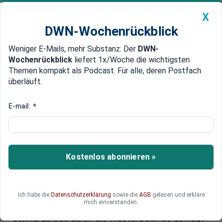
X
DWN-Wochenrückblick
Weniger E-Mails, mehr Substanz: Der
DWN-
Geldanlage Premium
Newsticker
MEIN DWN:
Wochenrückblick
liefert 1x/Woche die wichtigsten
Edelmetalle
DWN-Magazin
China
Themen kompakt als Podcast. Für alle, deren Postfach
überläuft.
DWN-Wochenrückblick
Auto Premium
The Line: Saudi Arabiens
E-mail:
*
hochgestapelte Megacity quer
durch die Wüste
Kostenlos abonnieren »
Eines der wohl ambitioniertesten und
innovativsten Infrastrukturprojekte unserer Zeit
ist The Line. Die von Saudi-Arabien geplante
vertikale, verspiegelte und komplett
Ich habe die
Datenschutzerklärung
sowie die
AGB
gelesen und erkläre
mich einverstanden.
emissionsfreie Megacity zieht sich
schnurgerade durch die Wüste. Doch so gewagt