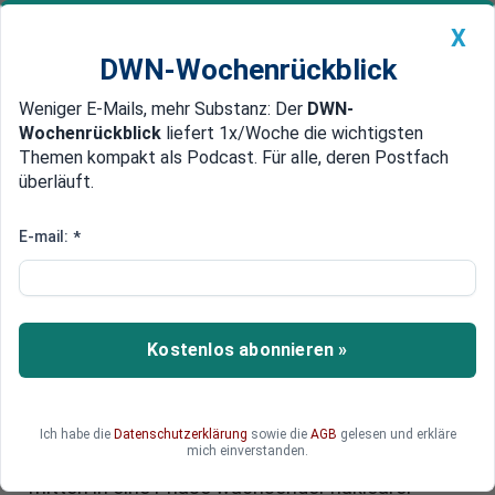
X
DWN-Wochenrückblick
Weniger E-Mails, mehr Substanz: Der
DWN-
Geldanlage Premium
Newsticker
MEIN DWN:
Wochenrückblick
liefert 1x/Woche die wichtigsten
Edelmetalle
DWN-Magazin
China
Themen kompakt als Podcast. Für alle, deren Postfach
überläuft.
DWN-Wochenrückblick
Auto Premium
Atomwaffen in Finnland:
E-mail:
*
Regierung kippt
jahrzehntelanges Verbot
Kostenlos abonnieren »
Ein jahrzehntelanges Tabu fällt. Finnland will
künftig die Stationierung von Atomwaffen auf
eigenem Boden erlauben und begründet dies mit
seiner Rolle in der NATO. Doch die Entscheidung
Ich habe die
Datenschutzerklärung
sowie die
AGB
gelesen und erkläre
mich einverstanden.
sorgt im Land für politische Spannungen und fällt
mitten in eine Phase wachsender nuklearer