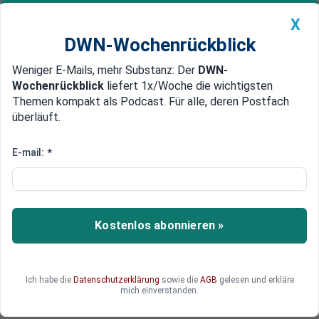
X
DWN-Wochenrückblick
Weniger E-Mails, mehr Substanz: Der
DWN-
Geldanlage Premium
Newsticker
MEIN DWN:
Wochenrückblick
liefert 1x/Woche die wichtigsten
Edelmetalle
DWN-Magazin
China
Themen kompakt als Podcast. Für alle, deren Postfach
überläuft.
DWN-Wochenrückblick
Auto Premium
Ölreserven unter Druck: Wie
E-mail:
*
lange reichen die globalen
Vorräte noch?
Kostenlos abonnieren »
Die Märkte bleiben ruhig, obwohl ein erheblicher
Teil der globalen Ölproduktion ausfällt. Der Grund
sind die Ölreserven, doch dieser Puffer ist groß,
aber nicht unbegrenzt.
Ich habe die
Datenschutzerklärung
sowie die
AGB
gelesen und erkläre
mich einverstanden.