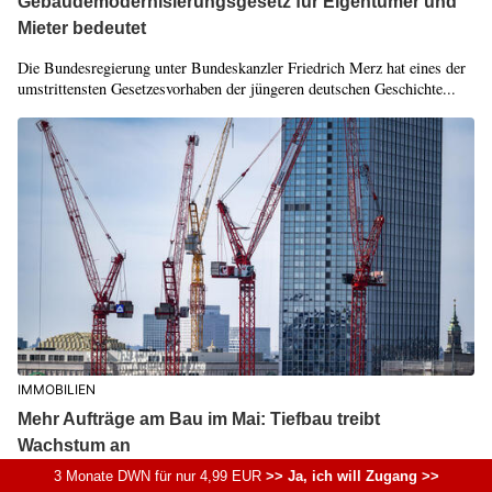
Gebäudemodernisierungsgesetz für Eigentümer und
Mieter bedeutet
Die Bundesregierung unter Bundeskanzler Friedrich Merz hat eines der
umstrittensten Gesetzesvorhaben der jüngeren deutschen Geschichte...
IMMOBILIEN
Mehr Aufträge am Bau im Mai: Tiefbau treibt
Wachstum an
3 Monate DWN für nur 4,99 EUR
>> Ja, ich will Zugang >>
Das deutsche Bauhauptgewerbe verzeichnet für den Monat Mai ein