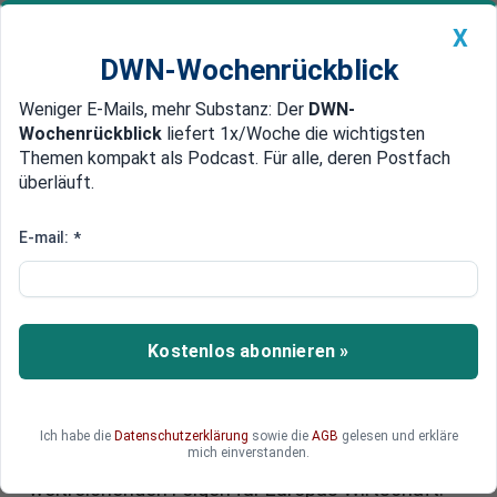
X
DWN-Wochenrückblick
Weniger E-Mails, mehr Substanz: Der
DWN-
Geldanlage Premium
Newsticker
MEIN DWN:
Wochenrückblick
liefert 1x/Woche die wichtigsten
Edelmetalle
DWN-Magazin
China
Themen kompakt als Podcast. Für alle, deren Postfach
überläuft.
DWN-Wochenrückblick
Auto Premium
Finnland fürchtet um Sicherheit
E-mail:
*
in der Ostsee: Neue
Handelsrouten im Gespräch
Kostenlos abonnieren »
Finnland schlägt Alarm: 95 Prozent seines
Handels läuft über die Ostsee. Bei einer
Eskalation der Spannungen wäre die Sicherheit in
der Ostsee massiv gefährdet. Nun denkt Helsinki
Ich habe die
Datenschutzerklärung
sowie die
AGB
gelesen und erkläre
mich einverstanden.
über neue Routen nach – mit hohen Kosten und
weitreichenden Folgen für Europas Wirtschaft.