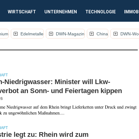
WIRTSCHAFT
UNTERNEHMEN
TECHNOLOGIE
IMMOB
mium
Edelmetalle
DWN-Magazin
China
DWN-Woc
KEL, KOMMENTARE UND ANALYSEN)
HAFT
-Niedrigwasser: Minister will Lkw-
verbot an Sonn- und Feiertagen kippen
26
eme Niedrigwasser auf dem Rhein bringt Lieferketten unter Druck und zwingt
tik zu ungewöhnlichen Maßnahmen....
HAFT
trie legt zu: Rhein wird zum