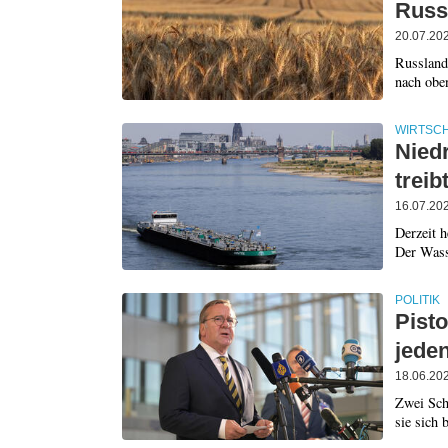
Russ
20.07.20
Russlands
nach oben
WIRTSC
Niedr
treib
16.07.20
Derzeit 
Der Wass
POLITIK
Pist
jeden
18.06.20
Zwei Sch
sie sich 