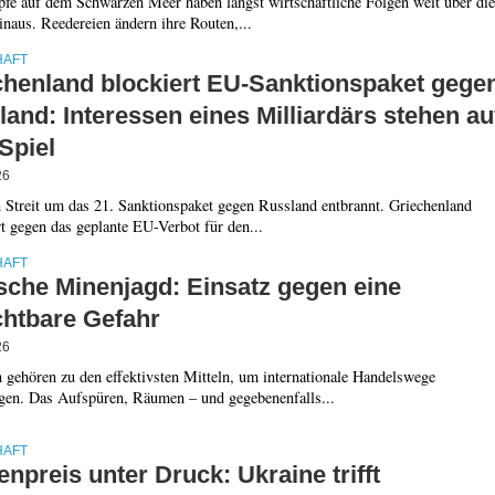
fe auf dem Schwarzen Meer haben längst wirtschaftliche Folgen weit über die
naus. Reedereien ändern ihre Routen,...
HAFT
chenland blockiert EU-Sanktionspaket gege
and: Interessen eines Milliardärs stehen au
Spiel
26
n Streit um das 21. Sanktionspaket gegen Russland entbrannt. Griechenland
rt gegen das geplante EU-Verbot für den...
HAFT
sche Minenjagd: Einsatz gegen eine
chtbare Gefahr
26
 gehören zu den effektivsten Mitteln, um internationale Handelswege
gen. Das Aufspüren, Räumen – und gegebenenfalls...
HAFT
npreis unter Druck: Ukraine trifft