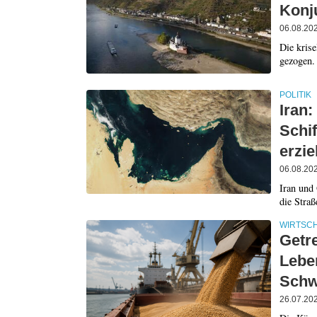
Konj
06.08.20
Die krise
gezogen.
POLITIK
Iran
Schi
erzie
06.08.20
Iran und
die Straß
WIRTSC
Getr
Lebe
Schw
26.07.20