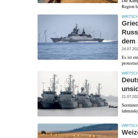
Die Kämp
Region hi
WIRTSC
Grie
Russl
dem 
24.07.20
Es ist ei
protestie
WIRTSC
Deut
unsi
21.07.20
Seeminen
lahmzule
WIRTSC
Weize