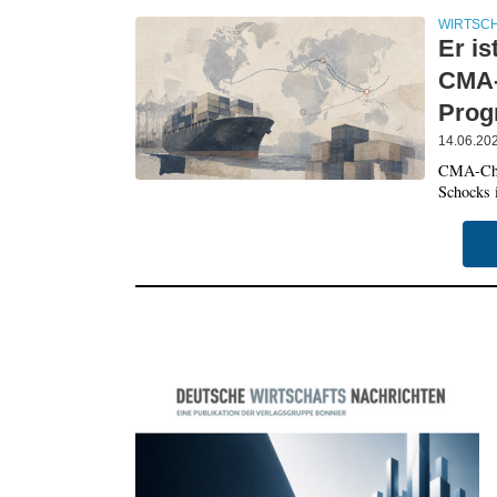
WIRTSC
Er is
CMA-
Prog
14.06.20
CMA-Chef
Schocks i