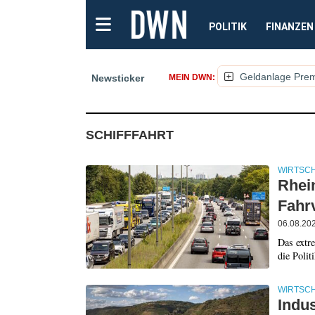
POLITIK
FINANZEN
Geldanlage Pre
Newsticker
MEIN DWN:
(NACHRICHTEN, ARTI
SCHIFFFAHRT
WIRTSC
Rhein
Fahr
06.08.20
Das extr
die Poli
WIRTSC
Indus