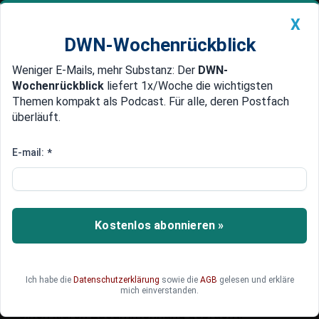
X
DWN-Wochenrückblick
Weniger E-Mails, mehr Substanz: Der
DWN-
Geldanlage Premium
Newsticker
MEIN DWN:
Wochenrückblick
liefert 1x/Woche die wichtigsten
Edelmetalle
DWN-Magazin
China
Themen kompakt als Podcast. Für alle, deren Postfach
überläuft.
DWN-Wochenrückblick
Auto Premium
DWN-Wochenrückblick KW 02:
E-mail:
*
Die wichtigsten Analysen der
Woche
Kostenlos abonnieren »
Im DWN Wochenrückblick KW 02 des neuen
Jahres fassen wir die zentralen wirtschaftlichen
und politischen Entwicklungen der vergangenen
Woche zusammen. Dafür haben wir die
Ich habe die
Datenschutzerklärung
sowie die
AGB
gelesen und erkläre
mich einverstanden.
relevantesten Themen in unserem Podcast in
einen klaren Zusammenhang gebracht.