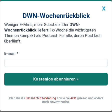
X
DWN-Wochenrückblick
Weniger E-Mails, mehr Substanz: Der
DWN-
Geldanlage Premium
Newsticker
MEIN DWN:
Wochenrückblick
liefert 1x/Woche die wichtigsten
Edelmetalle
DWN-Magazin
China
Themen kompakt als Podcast. Für alle, deren Postfach
überläuft.
DWN-Wochenrückblick
Auto Premium
Private Städte im Vormarsch:
E-mail:
*
Tech-Elite baut Siedlungen
außerhalb des Staates
Kostenlos abonnieren »
Tech-Unternehmer und Investoren entwickeln
weltweit neue Städte und Sonderzonen mit
eigenen Regeln. Geht es um effizientere
Strukturen oder um die bewusste Umgehung
Ich habe die
Datenschutzerklärung
sowie die
AGB
gelesen und erkläre
mich einverstanden.
staatlicher Kontrolle?