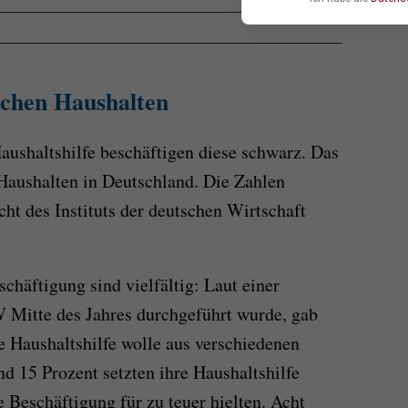
schen Haushalten
ushaltshilfe beschäftigen diese schwarz. Das
 Haushalten in Deutschland. Die Zahlen
t des Instituts der deutschen Wirtschaft
schäftigung sind vielfältig: Laut einer
 Mitte des Jahres durchgeführt wurde, gab
ie Haushaltshilfe wolle aus verschiedenen
 15 Prozent setzten ihre Haushaltshilfe
e Beschäftigung für zu teuer hielten. Acht