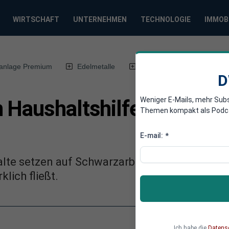
WIRTSCHAFT
UNTERNEHMEN
TECHNOLOGIE
IMMOB
anlage Premium
Edelmetalle
DWN-Magazin
Chin
D
Weniger E-Mails, mehr Sub
 Haushaltshilfen werden
Themen kompakt als Podcast
E-mail:
*
halte setzen auf Schwarzarbeit – warum viel
klich fließt.
Ich habe die
Datens