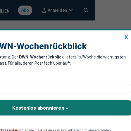
Anmelden
Abo
ILIEN
X
a
DWN-Wochenrückblick
WN-Wochenrückblick
stanz: Der
DWN-Wochenrückblick
liefert 1x/Woche die wichtigsten
 schwarz
. Für alle, deren Postfach überläuft.
e die Anmeldung umgehen
Kostenlos abonnieren »
chutzerklärung
sowie die
AGB
gelesen und erkläre mich einverstanden.