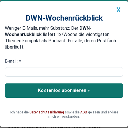
X
DWN-Wochenrückblick
Weniger E-Mails, mehr Substanz: Der
DWN-
Geldanlage Premium
Newsticker
MEIN DWN:
Wochenrückblick
liefert 1x/Woche die wichtigsten
Edelmetalle
DWN-Magazin
China
Themen kompakt als Podcast. Für alle, deren Postfach
überläuft.
DWN-Wochenrückblick
Auto Premium
Der letzte Diktator Europas?
E-mail:
*
Lukaschenko feiert 30 Jahre im
Amt und 70. Geburtstag
Kostenlos abonnieren »
Seit drei Jahrzehnten lenkt Alexander
Lukaschenko, der als letzter Diktator Europas gilt,
die Geschicke von Belarus. In diesem
Jubiläumssommer feiert er sowohl sein 30-
Ich habe die
Datenschutzerklärung
sowie die
AGB
gelesen und erkläre
mich einverstanden.
jähriges Amtsjubiläum als auch seinen 70.
Geburtstag. Doch wie lange wird er seine