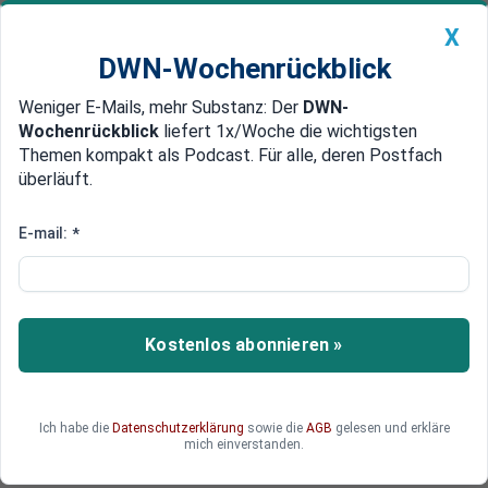
X
DWN-Wochenrückblick
Weniger E-Mails, mehr Substanz: Der
DWN-
Geldanlage Premium
Newsticker
MEIN DWN:
Wochenrückblick
liefert 1x/Woche die wichtigsten
Edelmetalle
DWN-Magazin
China
Themen kompakt als Podcast. Für alle, deren Postfach
überläuft.
DWN-Wochenrückblick
Auto Premium
Bundesregierung plant neue
E-mail:
*
Steuervorteile für Elektroautos
Freie Fahrt für freie Bürger - aber eigentlich nur
mit einem neuen E-Auto. Weil der Absatz stockt,
Kostenlos abonnieren »
soll Christian Lindner (FDP) jetzt mit
Steuergeschenken aushelfen - auch für große
Dienstwagen bis 95.000 Euro. Das finden nicht
Ich habe die
Datenschutzerklärung
sowie die
AGB
gelesen und erkläre
alle gut
mich einverstanden.