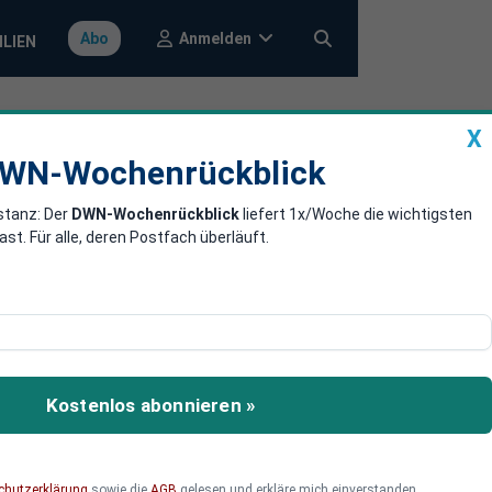
Anmelden
Abo
ILIEN
X
a
DWN-Wochenrückblick
WN-Wochenrückblick
stanz: Der
DWN-Wochenrückblick
liefert 1x/Woche die wichtigsten
nsignale im
. Für alle, deren Postfach überläuft.
ter nicht nur fachlich,
zen. Welche Warnsignale
Kostenlos abonnieren »
rden könnte?
chutzerklärung
sowie die
AGB
gelesen und erkläre mich einverstanden.