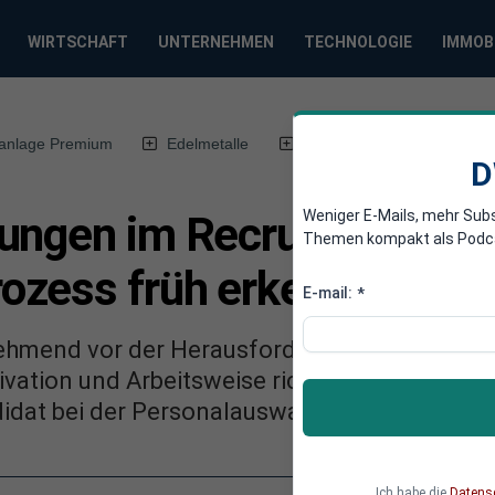
WIRTSCHAFT
UNTERNEHMEN
TECHNOLOGIE
IMMOB
anlage Premium
Edelmetalle
DWN-Magazin
Chin
D
Weniger E-Mails, mehr Sub
ungen im Recruiting: War
Themen kompakt als Podcast
ozess früh erkennen
E-mail:
*
mend vor der Herausforderung, neue Mitarbei
ivation und Arbeitsweise richtig einzuschät
ndidat bei der Personalauswahl zum Risiko we
Ich habe die
Datens