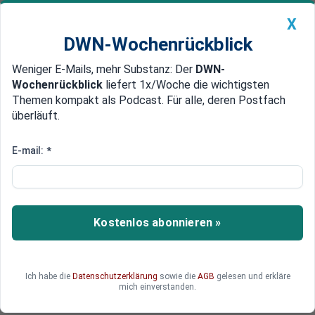
X
DWN-Wochenrückblick
Weniger E-Mails, mehr Substanz: Der
DWN-
Geldanlage Premium
Newsticker
MEIN DWN:
Wochenrückblick
liefert 1x/Woche die wichtigsten
Edelmetalle
DWN-Magazin
China
Themen kompakt als Podcast. Für alle, deren Postfach
überläuft.
DWN-Wochenrückblick
Auto Premium
Wandert die Industrie ab? Fakten
E-mail:
*
statt Ideologie
Die Industrie verschwindet nicht über Nacht.
Gefährlicher ist, was leiser passiert:
Kostenlos abonnieren »
Investitionen entstehen anderswo, Produktlinien
wandern ab, Zukunftsjobs folgen. Für den
Mittelstand kann genau das zur eigentlichen
Ich habe die
Datenschutzerklärung
sowie die
AGB
gelesen und erkläre
Standortkrise werden.
mich einverstanden.