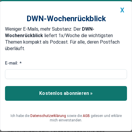
X
DWN-Wochenrückblick
Weniger E-Mails, mehr Substanz: Der
DWN-
Geldanlage Premium
Newsticker
MEIN DWN:
Wochenrückblick
liefert 1x/Woche die wichtigsten
Edelmetalle
DWN-Magazin
China
Themen kompakt als Podcast. Für alle, deren Postfach
überläuft.
DWN-Wochenrückblick
Auto Premium
Rot-Grün strebt Entlastung bei
E-mail:
*
Stromkosten an -
Mehrheitsfindung im Fokus
Kostenlos abonnieren »
Die rot-grüne Minderheitsregierung plant eine
Entlastung bei Stromkosten für Unternehmen.
Das Bundeskabinett hat in einem
Umlaufverfahren einen Vorschlag für einen
Ich habe die
Datenschutzerklärung
sowie die
AGB
gelesen und erkläre
mich einverstanden.
Bundeszuschuss zu den Netzkosten im
kommenden Jahr verabschiedet, wie das