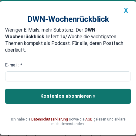
X
DWN-Wochenrückblick
Weniger E-Mails, mehr Substanz: Der
DWN-
Geldanlage Premium
Newsticker
MEIN DWN:
Wochenrückblick
liefert 1x/Woche die wichtigsten
Edelmetalle
DWN-Magazin
China
Themen kompakt als Podcast. Für alle, deren Postfach
überläuft.
DWN-Wochenrückblick
Auto Premium
Silberpreis aktuell leichter:
E-mail:
*
Kurspotenzial weiter hoch – jetzt
Rücksetzer nutzen und Silber
kaufen?
Kostenlos abonnieren »
Der Silberpreis hat am Mittwoch ein Rekordhoch
erreicht. Doch der starke Anstieg des
Ich habe die
Datenschutzerklärung
sowie die
AGB
gelesen und erkläre
Silberpreises in den vergangenen Monaten stellt
mich einverstanden.
die globalen Rohstoffmärkte vor neue