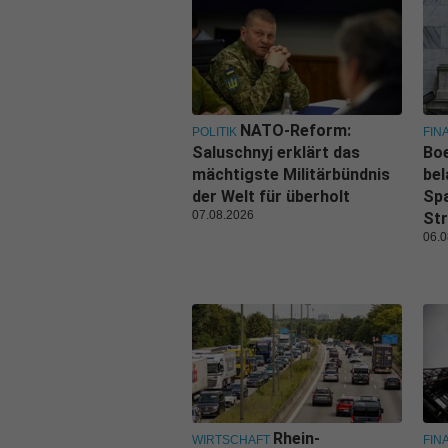
NATO-Reform:
POLITIK
FIN
Saluschnyj erklärt das
Boe
mächtigste Militärbündnis
bel
der Welt für überholt
Spa
07.08.2026
Str
06.0
Rhein-
WIRTSCHAFT
FIN