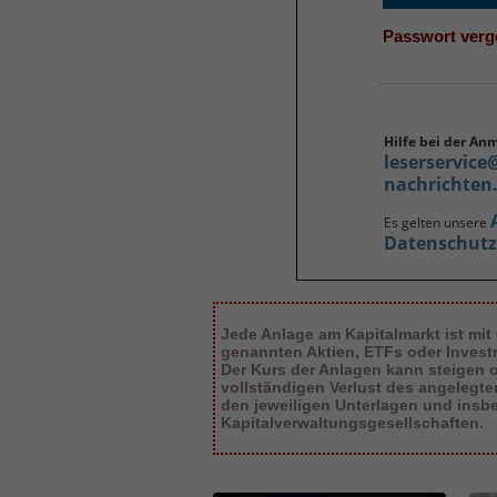
Passwort ver
Hilfe bei der An
leserservice
nachrichten
Es gelten unsere
Datenschut
Jede Anlage am Kapitalmarkt ist mit
genannten Aktien, ETFs oder Inves
Der Kurs der Anlagen kann steigen od
vollständigen Verlust des angelegt
den jeweiligen Unterlagen und insb
Kapitalverwaltungsgesellschaften.