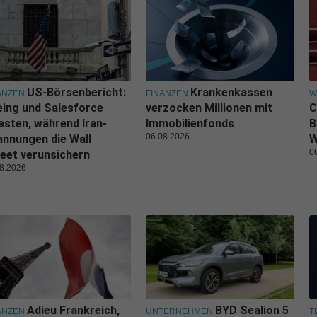
US-Börsenbericht:
Krankenkassen
ANZEN
FINANZEN
W
ing und Salesforce
verzocken Millionen mit
C
asten, während Iran-
Immobilienfonds
B
06.08.2026
nnungen die Wall
W
0
eet verunsichern
8.2026
Adieu Frankreich,
BYD Sealion 5
ANZEN
UNTERNEHMEN
T