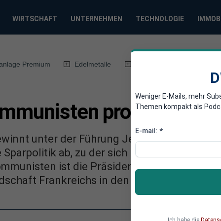
WIRTSCHAFT
UNTERNEHMEN
TECHNOLOGIE
IMMOB
anlage Premium
Edelmetalle
DWN-Magazin
Chin
D
Weniger E-Mails, mehr Sub
ommunisten profitieren vo
Themen kompakt als Podcast
E-mail:
*
gewinnt unter der Führung Jean-Luc Mélench
Sparpolitik ab, zu der sich Nicolas Sarkozy 
mmunisten ist die Präsidentenwahl jedoch nur 
andschaft Frankreichs in den kommenden Jahr
Ich habe die
Datens