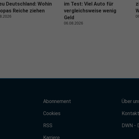
eu Deutschland: Wohin
im Test: Viel Auto für
z
opas Reiche ziehen
vergleichsweise wenig
W
8.2026
0
Geld
06.08.2026
Abonnement
Über un
Cookies
Kontak
RSS
DWN - 
Karriere