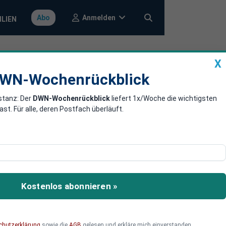
Anmelden
Abo
ILIEN
X
a
DWN-Wochenrückblick
WN-Wochenrückblick
stanz: Der
DWN-Wochenrückblick
liefert 1x/Woche die wichtigsten
n Euro-Krise
. Für alle, deren Postfach überläuft.
ons immer mehr
und François Hollande
ein erster Schritt. Sie
en massiv verändern.
Kostenlos abonnieren »
chutzerklärung
sowie die
AGB
gelesen und erkläre mich einverstanden.