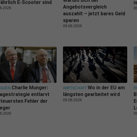
Warum sich der
ährlich E-Scooter sind
i
Angebotsvergleich
8.2026
0
auszahlt – jetzt bares Geld
sparen
09.08.2026
Charlie Munger:
Wo in der EU am
ANZEN
WIRTSCHAFT
P
agestrategie entlarvt
längsten gearbeitet wird
B
09.08.2026
 teuersten Fehler der
E
leger
L
8.2026
0