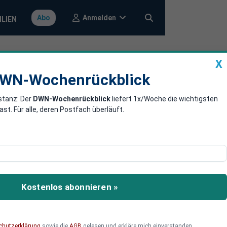
Anmelden
Abo
ILIEN
X
a
DWN-Wochenrückblick
WN-Wochenrückblick
stanz: Der
DWN-Wochenrückblick
liefert 1x/Woche die wichtigsten
ung verschoben
. Für alle, deren Postfach überläuft.
n brachte wieder kein
 Finanzsteuer seien aus
Kostenlos abonnieren »
chutzerklärung
sowie die
AGB
gelesen und erkläre mich einverstanden.