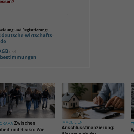
gessen?
meldung und Registrierung:
@deutsche-wirtschafts-
.de
AGB
und
zbestimmungen
IMMOBILIEN
Zwischen
NORAMA
T
Anschlussfinanzierung:
iheit und Risiko: Wie
W