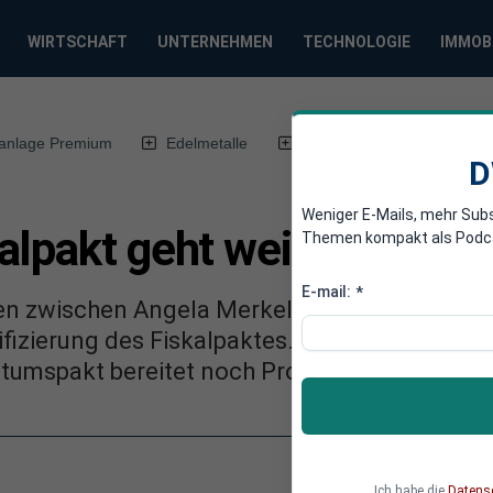
WIRTSCHAFT
UNTERNEHMEN
TECHNOLOGIE
IMMOB
anlage Premium
Edelmetalle
DWN-Magazin
Chin
D
Weniger E-Mails, mehr Sub
alpakt geht weiter: Einig
Themen kompakt als Podcast
E-mail:
*
fen zwischen Angela Merkel und der Oppositio
ifizierung des Fiskalpaktes. Probleme bei der
tumspakt bereitet noch Probleme.
Ich habe die
Datens