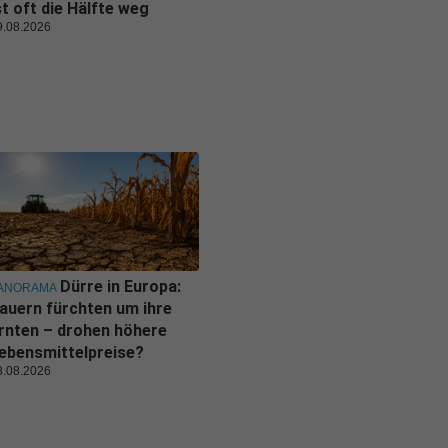
st oft die Hälfte weg
9.08.2026
Dürre in Europa:
ANORAMA
auern fürchten um ihre
rnten – drohen höhere
ebensmittelpreise?
8.08.2026