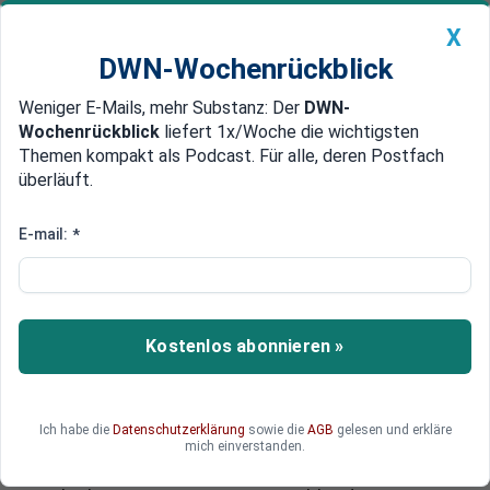
X
DWN-Wochenrückblick
Weniger E-Mails, mehr Substanz: Der
DWN-
Geldanlage Premium
Newsticker
MEIN DWN:
Wochenrückblick
liefert 1x/Woche die wichtigsten
Edelmetalle
DWN-Magazin
China
Themen kompakt als Podcast. Für alle, deren Postfach
überläuft.
DWN-Wochenrückblick
Auto Premium
In der Schuldenunion reichen 85% Zustimmung
E-mail:
*
Francois Hollande: Im ESM gibt
es keinen Zwang mehr zur
Einstimmigkeit
Kostenlos abonnieren »
Der französische Präsident Francois Hollande
hat in der EU für Verärgerung gesorgt: Er wies
darauf hin, dass mit dem ESM endlich das Prinzip
Ich habe die
Datenschutzerklärung
sowie die
AGB
gelesen und erkläre
der Einstimmigkeit ad acta gelegt worden ist.
mich einverstanden.
Auf Deutsch: Die deutschen Steuergelder können