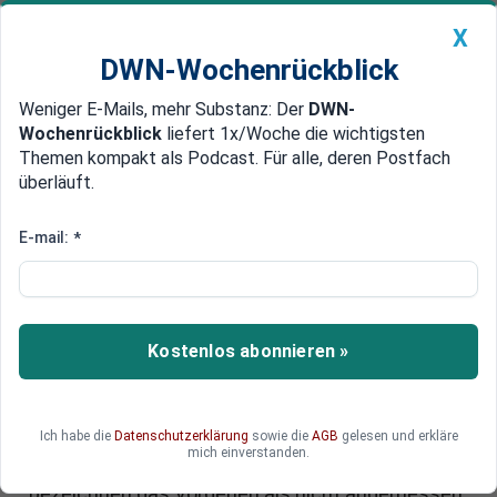
X
DWN-Wochenrückblick
Weniger E-Mails, mehr Substanz: Der
DWN-
Geldanlage Premium
Newsticker
MEIN DWN:
Wochenrückblick
liefert 1x/Woche die wichtigsten
Edelmetalle
DWN-Magazin
China
Themen kompakt als Podcast. Für alle, deren Postfach
überläuft.
DWN-Wochenrückblick
Auto Premium
Diskussion über angemessene Reaktion
E-mail:
*
New York: Polizei tötet Mann mit
12 Schüssen auf offener Straße
Mitten auf dem New Yorker Times Square wurde
Kostenlos abonnieren »
am Samstag ein Mann von der Polizei
erschossen. Er war festgehalten worden, weil er
Marihuana rauchte. Danach fuchtelte er mit
Ich habe die
Datenschutzerklärung
sowie die
AGB
gelesen und erkläre
einem Küchenmesser herum. Angehörige
mich einverstanden.
erheben nun Vorwürfe gegen die Polizei und
bezeichnen das Vorgehen als nicht angemessen.