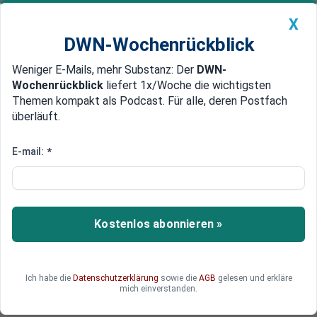
X
DWN-Wochenrückblick
Weniger E-Mails, mehr Substanz: Der
DWN-
Geldanlage Premium
Newsticker
MEIN DWN:
Wochenrückblick
liefert 1x/Woche die wichtigsten
Edelmetalle
DWN-Magazin
China
Themen kompakt als Podcast. Für alle, deren Postfach
überläuft.
DWN-Wochenrückblick
Auto Premium
Venezuelas Öl: Wie die USA den
E-mail:
*
nächsten Zugriff vorbereiten
Ein Wochenende reicht, um die Fantasie der
Märkte zu befeuern. Während US-Ölkonzerne an
Kostenlos abonnieren »
der Börse steigen, rücken Venezuelas
Energieressourcen erneut ins Zentrum
amerikanischer Machtpolitik.
Ich habe die
Datenschutzerklärung
sowie die
AGB
gelesen und erkläre
mich einverstanden.