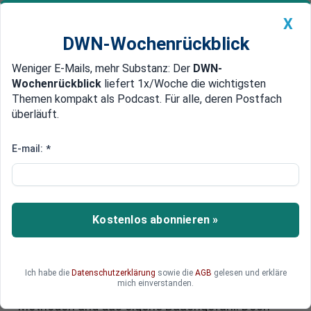
X
DWN-Wochenrückblick
Weniger E-Mails, mehr Substanz: Der
DWN-
Geldanlage Premium
Newsticker
MEIN DWN:
Wochenrückblick
liefert 1x/Woche die wichtigsten
Edelmetalle
DWN-Magazin
China
Themen kompakt als Podcast. Für alle, deren Postfach
überläuft.
DWN-Wochenrückblick
Auto Premium
Trügerische Sicherheit: Warum
E-mail:
*
Ihr Lieblingspasswort eine
Gefahr ist
Kostenlos abonnieren »
Die meisten Internetnutzer wiegen sich in
Sicherheit, während sie Hackern die Tür
sperrangelweit offen stehen lassen. Obwohl die
Bedrohung durch Cyberkriminalität täglich
Ich habe die
Datenschutzerklärung
sowie die
AGB
gelesen und erkläre
mich einverstanden.
wächst, verlassen sich viele auf veraltete
Methoden und das eigene Bauchgefühl. Doch