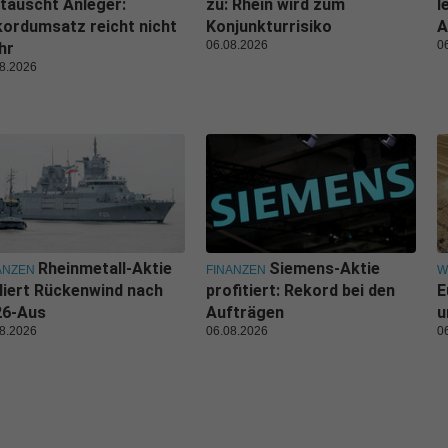
täuscht Anleger:
zu: Rhein wird zum
l
ordumsatz reicht nicht
Konjunkturrisiko
A
06.08.2026
0
hr
8.2026
Rheinmetall-Aktie
Siemens-Aktie
ANZEN
FINANZEN
W
liert Rückenwind nach
profitiert: Rekord bei den
E
26-Aus
Aufträgen
u
8.2026
06.08.2026
0