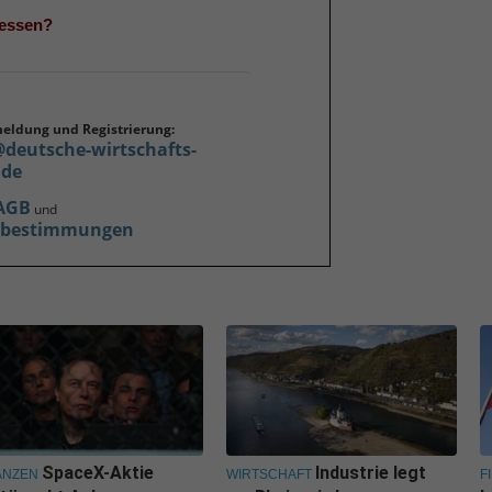
gessen?
meldung und Registrierung:
@deutsche-wirtschafts-
.de
AGB
und
zbestimmungen
SpaceX-Aktie
Industrie legt
ANZEN
WIRTSCHAFT
F