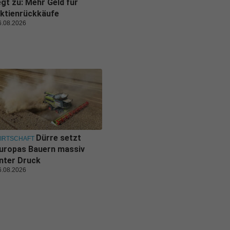
egt zu: Mehr Geld für
ktienrückkäufe
6.08.2026
Dürre setzt
IRTSCHAFT
uropas Bauern massiv
nter Druck
6.08.2026