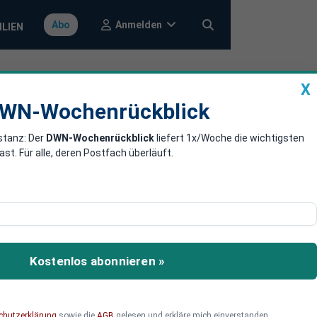
Anmelden
Abo
ILIEN
X
a
DWN-Wochenrückblick
WN-Wochenrückblick
stanz: Der
DWN-Wochenrückblick
liefert 1x/Woche die wichtigsten
 stürmen, um
. Für alle, deren Postfach überläuft.
an Assange Asyl gewährt.
n, sollte sich Assange
Kostenlos abonnieren »
chutzerklärung
sowie die
AGB
gelesen und erkläre mich einverstanden.