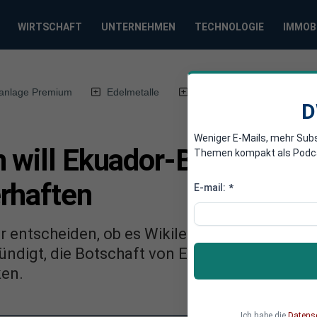
WIRTSCHAFT
UNTERNEHMEN
TECHNOLOGIE
IMMOB
anlage Premium
Edelmetalle
DWN-Magazin
Chin
D
Weniger E-Mails, mehr Sub
n will Ekuador-Botschaft
Themen kompakt als Podcast
rhaften
E-mail:
*
r entscheiden, ob es Wikileaks-Gründer Juli
ndigt, die Botschaft von Ekuador zu erstürme
ken.
Ich habe die
Datens