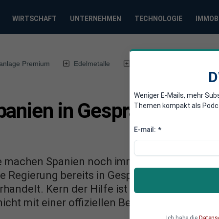
WIRTSCHAFT
UNTERNEHMEN
TECHNOLOGIE
IMMOB
anlage Premium
Edelmetalle
DWN-Magazin
Chin
D
Weniger E-Mails, mehr Sub
panien in Gesprächen mit
Themen kompakt als Podcast
E-mail:
*
e machen Spanien noch immer zu schaffen. E
he Regierung bereits in Gesprächen mit den P
rhandelt. Kern der Hilfe ist der Kauf von spa
nicht mit einer offiziellen Bekanntgabe zu rec
Ich habe die
Datens