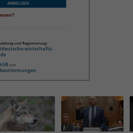
ANMELDEN
gessen?
meldung und Registrierung:
@deutsche-wirtschafts-
.de
AGB
und
zbestimmungen