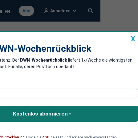
Anmelden
Abo
ILIEN
X
a
DWN-Wochenrückblick
WN-Wochenrückblick
stanz: Der
DWN-Wochenrückblick
liefert 1x/Woche die wichtigsten
 Eurozone über
. Für alle, deren Postfach überläuft.
U-Quellen zufolge
artnern der Eurozone. Es
Kostenlos abonnieren »
nischen Anleihen. Vor
hnen.
chutzerklärung
sowie die
AGB
gelesen und erkläre mich einverstanden.