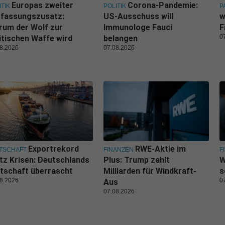
Europas zweiter
Corona-Pandemie:
ITIK
POLITIK
P
rfassungszusatz:
US-Ausschuss will
w
um der Wolf zur
Immunologe Fauci
F
0
itischen Waffe wird
belangen
8.2026
07.08.2026
Exportrekord
RWE-Aktie im
TSCHAFT
FINANZEN
F
tz Krisen: Deutschlands
Plus: Trump zahlt
W
tschaft überrascht
Milliarden für Windkraft-
s
8.2026
0
Aus
07.08.2026