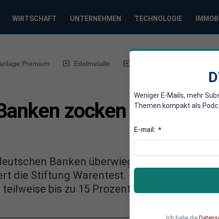
WIRTSCHAFT
UNTERNEHMEN
TECHNOLOGIE
IMMOB
anlage Premium
Edelmetalle
DWN-Magazin
Chin
D
Weniger E-Mails, mehr Sub
Banken zocken Kunden mi
Themen kompakt als Podcast
E-mail:
*
eutschen Banken überwiegend zu hohe Zinse
ert die Stiftung Warentest. Die Banken leihen 
teilweise bis zu 15 Prozent fürs Konto-Überz
Ich habe die
Datens