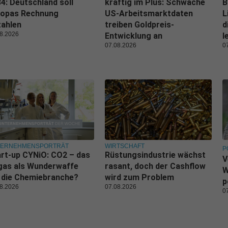
4: Deutschland soll
kräftig im Plus: Schwache
B
ropas Rechnung
US-Arbeitsmarktdaten
L
zahlen
treiben Goldpreis-
d
8.2026
Entwicklung an
l
07.08.2026
0
TERNEHMENSPORTRÄT
WIRTSCHAFT
P
rt-up CYNiO: CO2 – das
Rüstungsindustrie wächst
V
gas als Wunderwaffe
rasant, doch der Cashflow
W
 die Chemiebranche?
wird zum Problem
p
8.2026
07.08.2026
0