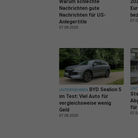
Warum schlechte
203
Nachrichten gute
Eu
Nachrichten für US-
be
07.0
Anlegertitle
07.08.2026
UN
BYD Sealion 5
UNTERNEHMEN
Sta
im Test: Viel Auto für
Ab
vergleichsweise wenig
für
Geld
07.0
07.08.2026