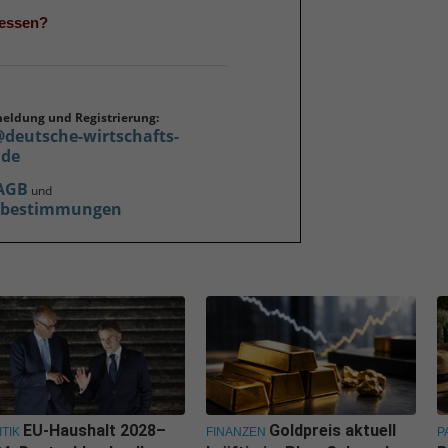
gessen?
meldung und Registrierung:
@deutsche-wirtschafts-
.de
AGB
und
zbestimmungen
EU-Haushalt 2028–
Goldpreis aktuell
ITIK
FINANZEN
P