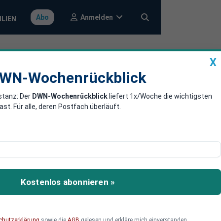
Anmelden
Abo
ILIEN
X
a
DWN-Wochenrückblick
WN-Wochenrückblick
stanz: Der
DWN-Wochenrückblick
liefert 1x/Woche die wichtigsten
t Dispozinsen
. Für alle, deren Postfach überläuft.
n, wenn Kunden ihre
selbst für unter ein
Kostenlos abonnieren »
iehen.
chutzerklärung
sowie die
AGB
gelesen und erkläre mich einverstanden.