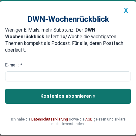
X
DWN-Wochenrückblick
Weniger E-Mails, mehr Substanz: Der
DWN-
Geldanlage Premium
Newsticker
MEIN DWN:
Wochenrückblick
liefert 1x/Woche die wichtigsten
Edelmetalle
DWN-Magazin
China
Themen kompakt als Podcast. Für alle, deren Postfach
überläuft.
DWN-Wochenrückblick
Auto Premium
Gefangen in der Wüste
E-mail:
*
Afrikaner protestieren gegen
israelische Internierungs-Lager
Tausende afrikanische Einwanderer
Kostenlos abonnieren »
demonstrierten in Tel Aviv gegen die
Unterbringung von Afrikanern in
Internierungslagern in der israelische Wüste.
Ich habe die
Datenschutzerklärung
sowie die
AGB
gelesen und erkläre
Premier Netanjahu sieht in den Migranten eine
mich einverstanden.
Gefahr für die israelische Gesellschaft.