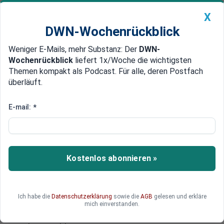
X
DWN-Wochenrückblick
Weniger E-Mails, mehr Substanz: Der
DWN-
Geldanlage Premium
Newsticker
MEIN DWN:
Wochenrückblick
liefert 1x/Woche die wichtigsten
Edelmetalle
DWN-Magazin
China
Themen kompakt als Podcast. Für alle, deren Postfach
überläuft.
DWN-Wochenrückblick
Auto Premium
Wegen der niedrigen Zinsen
E-mail:
*
Bundesbank warnt:
Lebensversicherer können
Leistungen nicht auszahlen
Kostenlos abonnieren »
Wegen der niedrigen Zinsen bringen die neuen
Anlagen der Lebensversicherer nicht mehr
genügend Rendite, so Bundesbank und
Ich habe die
Datenschutzerklärung
sowie die
AGB
gelesen und erkläre
Regierung. Daher können die Versicherer ihren
mich einverstanden.
Kunden die versprochenen Leistungen kaum