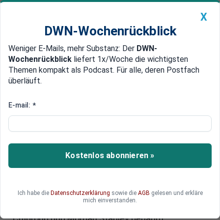
X
DWN-Wochenrückblick
Weniger E-Mails, mehr Substanz: Der
DWN-
Geldanlage Premium
Newsticker
MEIN DWN:
Wochenrückblick
liefert 1x/Woche die wichtigsten
Edelmetalle
DWN-Magazin
China
Themen kompakt als Podcast. Für alle, deren Postfach
überläuft.
DWN-Wochenrückblick
Auto Premium
Manipulation der Märkte
E-mail:
*
Hochfrequenz-Handel: Massiver
Betrug an den Anlegern
Einem US-Gericht liegt eine Klage gegen Börsen
Kostenlos abonnieren »
und Händler vor, die am Hochfrequenz-Handel
beteiligt sind. Durch den bevorzugten Zugang zu
Handelsdaten sollen sie Märkte manipuliert und
Ich habe die
Datenschutzerklärung
sowie die
AGB
gelesen und erkläre
Milliardensummen eingestrichen haben. In der
mich einverstanden.
Klage werden die Bank of America, JPMorgan,
Citigroup und Morgan Stanley genannt.