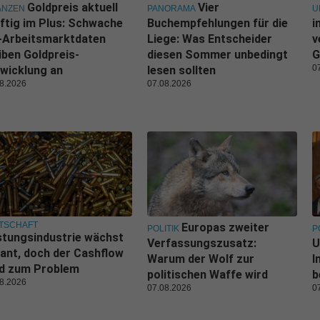
Goldpreis aktuell
Vier
ANZEN
PANORAMA
U
ftig im Plus: Schwache
Buchempfehlungen für die
i
-Arbeitsmarktdaten
Liege: Was Entscheider
v
iben Goldpreis-
diesen Sommer unbedingt
G
0
wicklung an
lesen sollten
8.2026
07.08.2026
TSCHAFT
Europas zweiter
POLITIK
P
tungsindustrie wächst
Verfassungszusatz:
U
ant, doch der Cashflow
Warum der Wolf zur
I
rd zum Problem
politischen Waffe wird
b
8.2026
07.08.2026
0