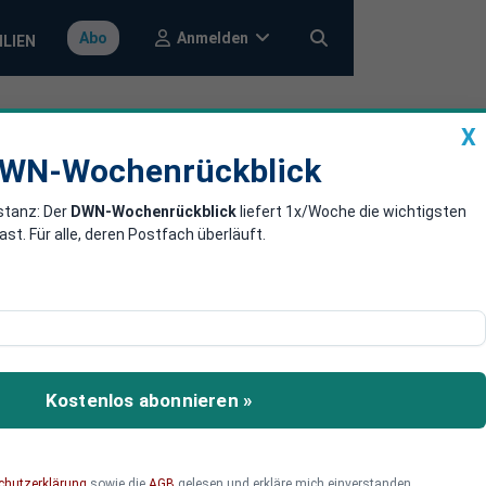
Anmelden
Abo
ILIEN
X
a
DWN-Wochenrückblick
WN-Wochenrückblick
stanz: Der
DWN-Wochenrückblick
liefert 1x/Woche die wichtigsten
n Elektro-
. Für alle, deren Postfach überläuft.
 eine Reichweite von bis
ufzeit schlägt diese
Kostenlos abonnieren »
hrzeuginhaber können die
chutzerklärung
sowie die
AGB
gelesen und erkläre mich einverstanden.