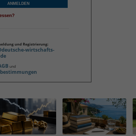
ANMELDEN
gessen?
meldung und Registrierung:
@deutsche-wirtschafts-
.de
AGB
und
zbestimmungen