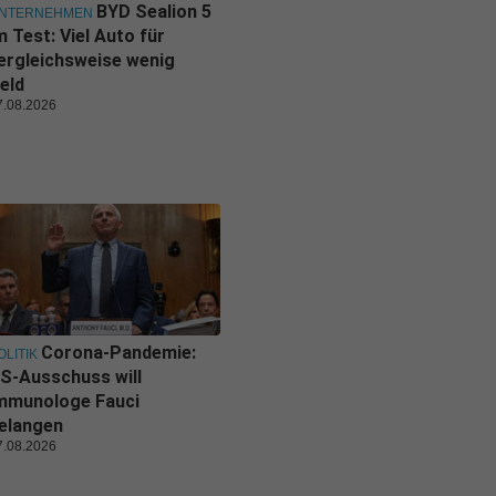
BYD Sealion 5
NTERNEHMEN
m Test: Viel Auto für
ergleichsweise wenig
eld
7.08.2026
Corona-Pandemie:
OLITIK
S-Ausschuss will
mmunologe Fauci
elangen
7.08.2026