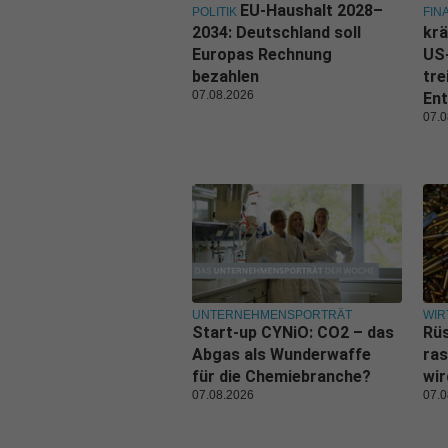
EU-Haushalt 2028–
POLITIK
FIN
2034: Deutschland soll
krä
Europas Rechnung
US
bezahlen
tre
07.08.2026
Ent
07.0
UNTERNEHMENSPORTRÄT
WIR
Start-up CYNiO: CO2 – das
Rüs
Abgas als Wunderwaffe
ras
für die Chemiebranche?
wi
07.08.2026
07.0