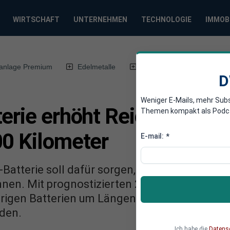
WIRTSCHAFT
UNTERNEHMEN
TECHNOLOGIE
IMMOB
anlage Premium
Edelmetalle
DWN-Magazin
Chin
D
Weniger E-Mails, mehr Sub
erie erhöht Reichweite vo
Themen kompakt als Podcast
00 Kilometer
E-mail:
*
Batterie soll dafür sorgen, dass Elektroautos
nen. Mit prognostizierten 20 bis 30 Jahren La
erigen Batterien um Längen. Der Nachteil: Fa
aden.
Ich habe die
Datens