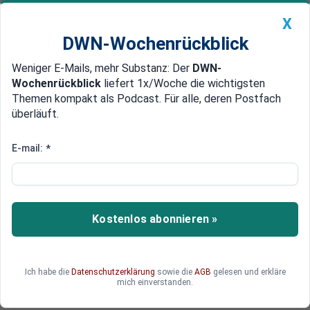
X
DWN-Wochenrückblick
Weniger E-Mails, mehr Substanz: Der
DWN-
Geldanlage Premium
Newsticker
MEIN DWN:
Wochenrückblick
liefert 1x/Woche die wichtigsten
Edelmetalle
DWN-Magazin
China
Themen kompakt als Podcast. Für alle, deren Postfach
überläuft.
DWN-Wochenrückblick
Auto Premium
EZB könnte aushelfen
E-mail:
*
Stresstest: Dutzende Banken in
Europa brauchen mehr Kapital
Wegen des Bilanzchecks und des
Kostenlos abonnieren »
bevorstehenden Stresstests durch die EZB
müssen Banken im Euroraum Kapitallücken von
annähernd 300 Milliarden Euro decken. Grund
Ich habe die
Datenschutzerklärung
sowie die
AGB
gelesen und erkläre
sind faule Kredite. Dazu kommt ein gewaltiges
mich einverstanden.
„schwarzes Loch“ bei den Derivaten.