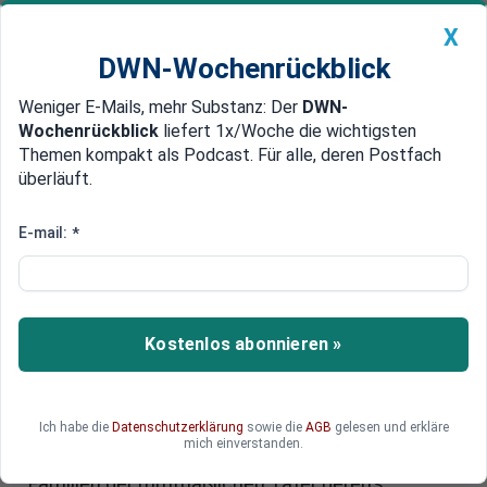
X
DWN-Wochenrückblick
Weniger E-Mails, mehr Substanz: Der
DWN-
Geldanlage Premium
Newsticker
MEIN DWN:
Wochenrückblick
liefert 1x/Woche die wichtigsten
Edelmetalle
DWN-Magazin
China
Themen kompakt als Podcast. Für alle, deren Postfach
überläuft.
DWN-Wochenrückblick
Auto Premium
Auge um Auge
E-mail:
*
Nach Tod der Talmud-Schüler:
Israel bombardiert Gazastreifen
In der Nacht zum Dienstag hat die israelische
Kostenlos abonnieren »
Luftwaffe 34 Ziele im Gazastreifen bombardiert.
Sie begründet dies mit Raketenangriffen aus
dem Gazastreifen, stellt jedoch keine direkte
Ich habe die
Datenschutzerklärung
sowie die
AGB
gelesen und erkläre
Verbindung zu den drei kürzlich ermordeten
mich einverstanden.
Talmud-Schülern her. Israel hat die Häuser der
Familien der mutmaßlichen Täter bereits