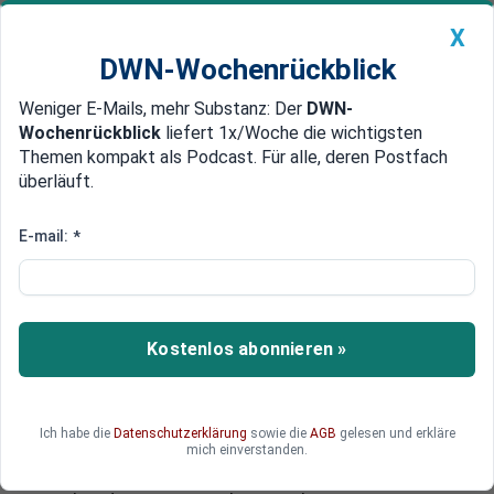
X
DWN-Wochenrückblick
Weniger E-Mails, mehr Substanz: Der
DWN-
Geldanlage Premium
Newsticker
MEIN DWN:
Wochenrückblick
liefert 1x/Woche die wichtigsten
Edelmetalle
DWN-Magazin
China
Themen kompakt als Podcast. Für alle, deren Postfach
überläuft.
DWN-Wochenrückblick
Auto Premium
Kapital reicht nicht
E-mail:
*
Studie: Europas Banken trotz
Stresstest mit Eigenkapital-
Lücken
Kostenlos abonnieren »
Der bevorstehende EZB-Stresstest hat bei
einigen Banken zu verstärkter Kapitalaufnahme
geführt. Die meisten warten jedoch ab. Eine von
Ich habe die
Datenschutzerklärung
sowie die
AGB
gelesen und erkläre
der EZB unabhängige Schätzung sieht einen
mich einverstanden.
realistischen Kapitalbedarf von 300 Milliarden