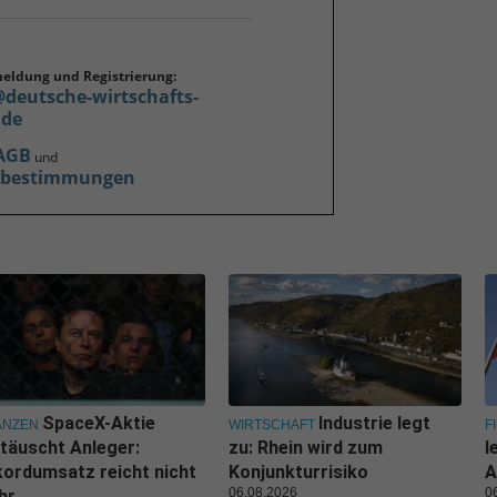
meldung und Registrierung:
@deutsche-wirtschafts-
.de
AGB
und
zbestimmungen
SpaceX-Aktie
Industrie legt
ANZEN
WIRTSCHAFT
F
täuscht Anleger:
zu: Rhein wird zum
l
ordumsatz reicht nicht
Konjunkturrisiko
A
06.08.2026
0
hr