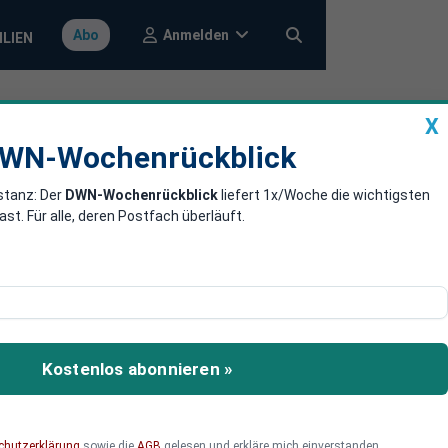
Anmelden
Abo
ILIEN
X
a
DWN-Wochenrückblick
WN-Wochenrückblick
stanz: Der
DWN-Wochenrückblick
liefert 1x/Woche die wichtigsten
eugen Strom
. Für alle, deren Postfach überläuft.
lt. Diese können auf
 Strom, ohne den Nutzer
Kostenlos abonnieren »
chutzerklärung
sowie die
AGB
gelesen und erkläre mich einverstanden.