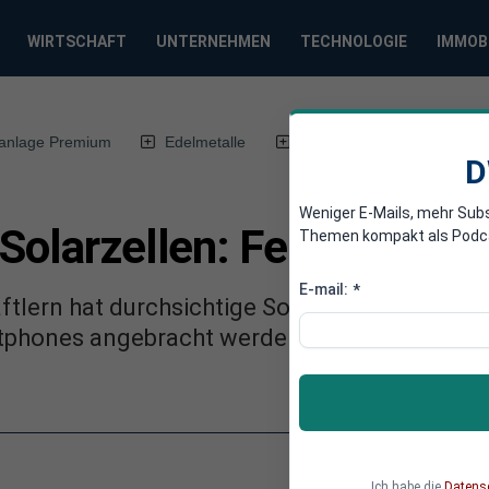
WIRTSCHAFT
UNTERNEHMEN
TECHNOLOGIE
IMMOB
anlage Premium
Edelmetalle
DWN-Magazin
Chin
D
Weniger E-Mails, mehr Sub
 Solarzellen: Fenster erz
Themen kompakt als Podcast
E-mail:
*
tlern hat durchsichtige Solarpanele entwicke
tphones angebracht werden. So erzeugen sie
Ich habe die
Datens