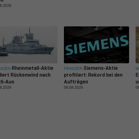
8.2026
Rheinmetall-Aktie
Siemens-Aktie
ANZEN
FINANZEN
W
liert Rückenwind nach
profitiert: Rekord bei den
E
26-Aus
Aufträgen
u
8.2026
06.08.2026
0