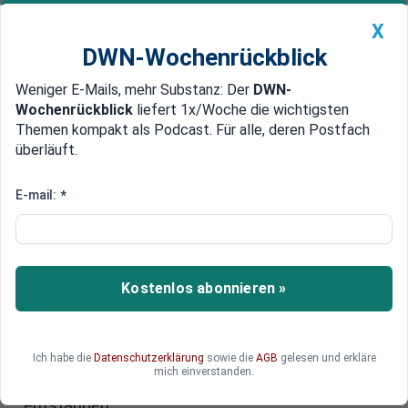
X
DWN-Wochenrückblick
Weniger E-Mails, mehr Substanz: Der
DWN-
Geldanlage Premium
Newsticker
MEIN DWN:
Wochenrückblick
liefert 1x/Woche die wichtigsten
Edelmetalle
DWN-Magazin
China
Themen kompakt als Podcast. Für alle, deren Postfach
überläuft.
DWN-Wochenrückblick
Auto Premium
50.000 Spielfilme auf einer CD
E-mail:
*
Neues Laserverfahren: Forscher
entwickelt CD mit 1000 Terabyte
Auf einer neu entwickelten CD sollen 12.000-mal
Kostenlos abonnieren »
mehr Daten gespeichert werden, als auf einer
herkömmlichen DVD. Diese schafft üblicherweise
nur 4,7 Gigabyte Speicher. Der Bedarf ist da:
Ich habe die
Datenschutzerklärung
sowie die
AGB
gelesen und erkläre
Allein in den vergangenen zwei Jahren sind 90
mich einverstanden.
Prozent aller weltweit gespeicherten Information
entstanden.