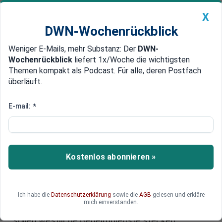
X
DWN-Wochenrückblick
Weniger E-Mails, mehr Substanz: Der
DWN-
Geldanlage Premium
Newsticker
MEIN DWN:
Wochenrückblick
liefert 1x/Woche die wichtigsten
Edelmetalle
DWN-Magazin
China
Themen kompakt als Podcast. Für alle, deren Postfach
überläuft.
DWN-Wochenrückblick
Auto Premium
Auch Saudi-Arabien im Visier
E-mail:
*
Westliche Geheimdienste führen
Cyber-Krieg gegen Russland
Im Zuge des Kalten Krieges weitet sich der
Kostenlos abonnieren »
Kampf im Internet aus. Die Cyberangriffe auf
russische Unternehmen und Regierungs-
Organisationen mehren sich. Sicherheitsfirmen
Ich habe die
Datenschutzerklärung
sowie die
AGB
gelesen und erkläre
warnen vor einer hoch komplexen Spionage-
mich einverstanden.
Software namens Regin. Hinter dem Trojaner
sollen westliche Geheimdienste stecken.