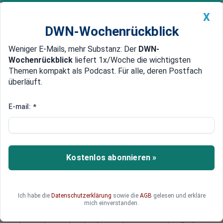
X
DWN-Wochenrückblick
Weniger E-Mails, mehr Substanz: Der
DWN-
Geldanlage Premium
Newsticker
MEIN DWN:
Wochenrückblick
liefert 1x/Woche die wichtigsten
Edelmetalle
DWN-Magazin
China
Themen kompakt als Podcast. Für alle, deren Postfach
überläuft.
DWN-Wochenrückblick
Auto Premium
FBI bleibt bei seiner Version
E-mail:
*
Experten: Hacker-Spur führt zu
Sony-Mitarbeiter, nicht
Nordkorea
Kostenlos abonnieren »
Im Hacking des Sony-Films The Interview hat
eine Sicherheitsfirma dem FBI mitgeteilt, dass
der Hacker vermutlich ein frustrierter Mitarbeiter
Ich habe die
Datenschutzerklärung
sowie die
AGB
gelesen und erkläre
von Sony ist und Nordkorea wohl nichts mit der
mich einverstanden.
Cyber-Attacke zu tun haben dürfte. US-Präsident