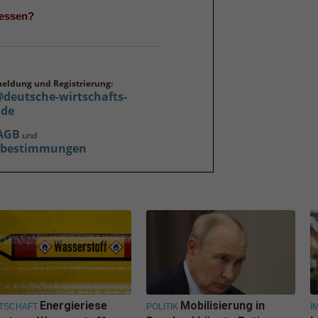
gessen?
meldung und Registrierung:
@deutsche-wirtschafts-
.de
AGB
und
zbestimmungen
Energieriese
Mobilisierung in
TSCHAFT
POLITIK
I