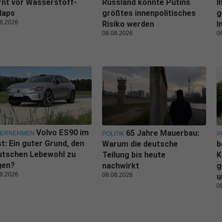
nt vor Wasserstoff-
Russland könnte Putins
I
laps
größtes innenpolitisches
g
8.2026
Risiko werden
I
08.08.2026
0
Volvo ES90 im
65 Jahre Mauerbau:
TERNEHMEN
POLITIK
P
t: Ein guter Grund, den
Warum die deutsche
b
utschen Lebewohl zu
Teilung bis heute
K
gen?
nachwirkt
g
8.2026
08.08.2026
u
0