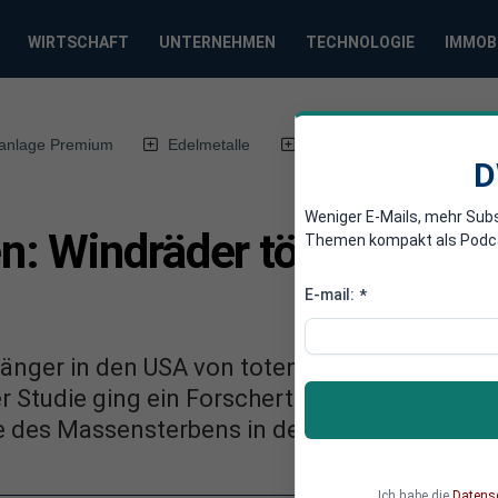
WIRTSCHAFT
UNTERNEHMEN
TECHNOLOGIE
IMMOB
anlage Premium
Edelmetalle
DWN-Magazin
Chin
D
Weniger E-Mails, mehr Sub
: Windräder töten hunde
Themen kompakt als Podcast
E-mail:
*
gänger in den USA von toten Fledermäusen in
er Studie ging ein Forscherteam der Sache au
e des Massensterbens in der Nähe von Windr
Ich habe die
Datens