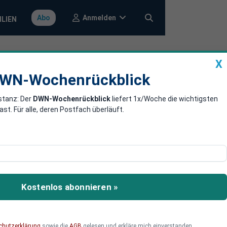
Anmelden
Abo
ILIEN
X
a
DWN-Wochenrückblick
WN-Wochenrückblick
stanz: Der
DWN-Wochenrückblick
liefert 1x/Woche die wichtigsten
rttausende
. Für alle, deren Postfach überläuft.
 der Nähe von
f den Grund und
Kostenlos abonnieren »
ädern.
chutzerklärung
sowie die
AGB
gelesen und erkläre mich einverstanden.