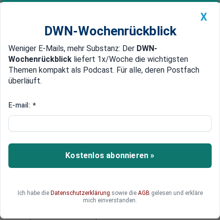
X
DWN-Wochenrückblick
Weniger E-Mails, mehr Substanz: Der
DWN-
Geldanlage Premium
Newsticker
MEIN DWN:
Wochenrückblick
liefert 1x/Woche die wichtigsten
Edelmetalle
DWN-Magazin
China
Themen kompakt als Podcast. Für alle, deren Postfach
überläuft.
DWN-Wochenrückblick
Auto Premium
Streit um Idee
E-mail:
*
Ideenklau: Panasonic attackiert
Tesla wegen Haushalts-
Batterien
Kostenlos abonnieren »
Panasonic wirft Tesla vor, seine Strom-Batterien
für Haushalte nachgemacht zu haben. Der
japanische Elektronikkonzern vertreibt solche
Ich habe die
Datenschutzerklärung
sowie die
AGB
gelesen und erkläre
Batterien bereits seit drei Jahren. Teslas
mich einverstanden.
angeblicher Durchbruch in der Speichertechnik