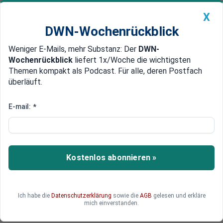
X
DWN-Wochenrückblick
Weniger E-Mails, mehr Substanz: Der
DWN-
Geldanlage Premium
Newsticker
MEIN DWN:
Wochenrückblick
liefert 1x/Woche die wichtigsten
Edelmetalle
DWN-Magazin
China
Themen kompakt als Podcast. Für alle, deren Postfach
überläuft.
DWN-Wochenrückblick
Auto Premium
Anleihen fallen deutlich
E-mail:
*
CEO-Rede löst Panik-Verkäufe
bei Air Berlin aus
Für Air-Berlin-Chef Stefan Pichler ist das jetzige
Kostenlos abonnieren »
Sanierungsprogramm für die Fluglinie die letzte
Rettung. Es gebe keinen zweiten Versuch mehr,
so Pichler. Diese Aussagen sorgten für massive
Ich habe die
Datenschutzerklärung
sowie die
AGB
gelesen und erkläre
Verkäufe bei den Investoren, die Anleihen fielen
mich einverstanden.
deutlich.