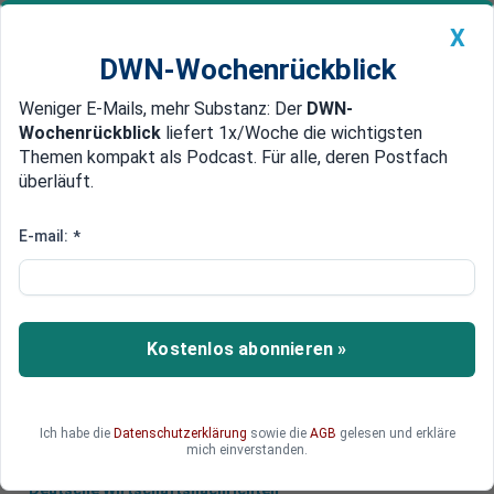
X
DWN-Wochenrückblick
Weniger E-Mails, mehr Substanz: Der
DWN-
Geldanlage Premium
Newsticker
MEIN DWN:
Wochenrückblick
liefert 1x/Woche die wichtigsten
Edelmetalle
DWN-Magazin
China
Themen kompakt als Podcast. Für alle, deren Postfach
überläuft.
DWN-Wochenrückblick
Auto Premium
Gegenseitige Absicherung
E-mail:
*
Sparkassen machen ihre
Einlagensicherung wetterfest
Die Sparkassen haben ihre Einlagen-Sicherung
Kostenlos abonnieren »
überarbeitet, um im Fall eines Problems bei einer
der Landesbanken reagieren zu können.
Ich habe die
Datenschutzerklärung
sowie die
AGB
gelesen und erkläre
mich einverstanden.
Deutsche Wirtschaftsnachrichten