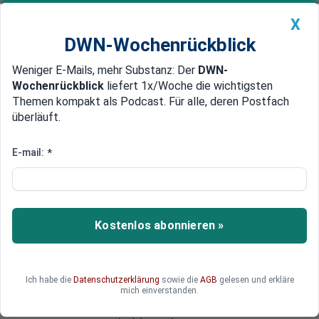
X
DWN-Wochenrückblick
Weniger E-Mails, mehr Substanz: Der
DWN-
Geldanlage Premium
Newsticker
MEIN DWN:
Wochenrückblick
liefert 1x/Woche die wichtigsten
Edelmetalle
DWN-Magazin
China
Themen kompakt als Podcast. Für alle, deren Postfach
überläuft.
DWN-Wochenrückblick
Auto Premium
Hinweis auf Heta-Haircut
E-mail:
*
Vergleich mit Bayern kostet
Österreichs Steuerzahler 1,2
Milliarden Euro
Kostenlos abonnieren »
Österreich und Bayern wollen in einem Vergleich
den Rechtsstreit um die Skandalbank Hypo Alpe
Adria beenden. Die Steuerzahler kostet die
Ich habe die
Datenschutzerklärung
sowie die
AGB
gelesen und erkläre
Einigung 1,23 Milliarden Euro. Die Einigung gibt
mich einverstanden.
auch einen Hinweis für alle Heta-Gläubiger, die